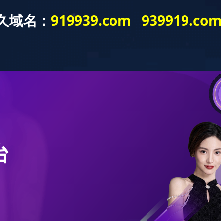
教学工作
科学研究
党建工会
英语学习