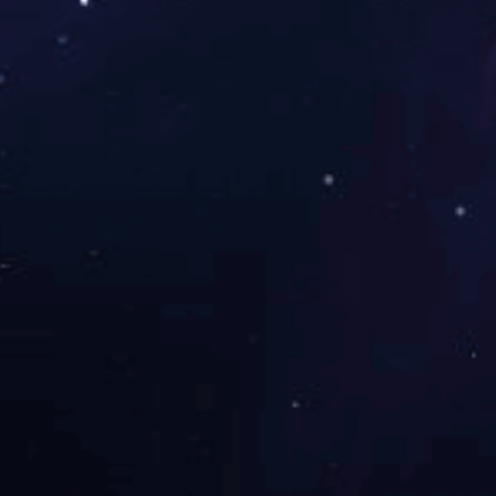
mk(中国)（日照）党支部开展支部书记讲党课活动
曲阜校区党支部开展深入贯彻中央八项规定精神学习教育
曲阜校区党支部召开政治理论学习研讨会
曲阜校区党支部启动部署深入贯彻中央八项规定精神学...
组织生活强党性 民主评议促提升——曲阜校区党支部召...
英语学习
“外研社·国才杯”全国大学生外语能力大赛与“外教社杯
为深入贯彻党的二十大，二十届二中和三中全会以及全
社会主义思想的核心要义，我校于9月14日至10月12日举办了..
曲园学子在第八届全国大学生5分钟科研英语演讲大
近日，第八届全国大学生5分钟科研英语演讲大赛决赛
一等奖2项、二等奖8项、三等奖12项、优胜奖17项。其中，..