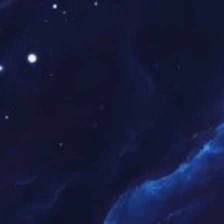
科研工作
更多
>>
10-24
文化传播与公共外交研究团队召开第一次全体会议
10-13
语言教学研究团队（日照）研讨活动顺利举办
08-31
外国文学团队举办2025年上半年学术交流活动