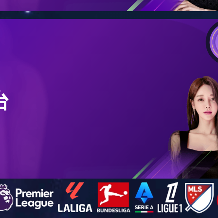
“外研社·国才杯”全国大学生外语能力大赛与“外教社杯”全国...
mk(中国)在mk官方网页版黄河重大国家战略课程思政优秀...
mk(中国)顺利举办校庆系列学术活动之博雅讲坛第九场
mk(中国)成功举办mk官方网页版第十六届青年教师教学比...
mk(中国)召开新学期重点工作推进会议
曲阜校区党支部召开专题会议
党支部书记讲授专题党课