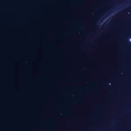
“外研社·国才杯”全国大学生外语能力大...
mk(中国)顺利举办校庆系列学术活...
mk(中国)成功举办mk官方网页版第...
教学工作
mk(中国)在mk官方网页版黄河重大国家战略课程...
mk(中国)成功举办mk官方网页版第十六届青年教...
mk(中国)召开大学英语混合式教学改革及课程建...