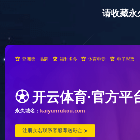
首页
本部概况
师资队伍