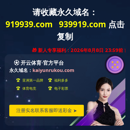
首页
本部概况
师资队伍
教学工作
首页
党建工会
工会工作
正文
>
>
>
我部参加 2
发布
11
月
30 日由校工会主办，体育教学部承办“迎校庆”教职