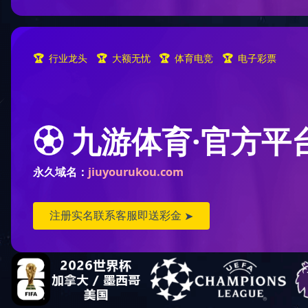
mk(中国)召
教学成果
8月31日，
杜明真两位老师分
语言教学研究
2025年6
成员一致认为，开
mk(中国)研训
2025年6
沿，探索大学英语
mk(中国)研
5月28日，
焦人工智能技术驱