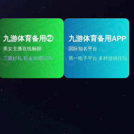
2025-05-28
-25日在山东建筑大学举行，以牟晓老师为主讲教师的教学参赛
外语教学大赛作为我国外...[
详细
]
2025-05-15
动，以“AI赋能下的mk官方网页版外语教学平台使用”为研训
英语写作与评阅系统等...[
详细
]
2025-05-07
 “以赛促教” 为主题的集体研训活动。活动中，牟晓和汪娟两位
次比赛要...[
详细
]
2025-05-06
研室教师于两校区参加了研训活动。2025年4月30日成功
了澳门中西创新学院仲...[
详细
]
下页