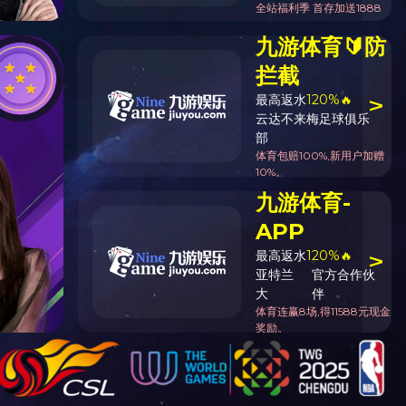
2025-08-31
学质量与学生综合语言应用能力。课程建设团队负责人聂新艳、
化指明方向。会上，聂...[
详细
]
2025-06-20
成员围绕语言教学领域的核心议题展开了深入交流和探讨。团队
学习环境的持续变化，以...[
详细
]
2025-06-05
为《AI大模型深度应用与教学创新》，旨在聚焦智能教育前
，内容涵盖构建基于AI的...[
详细
]
2025-05-29
涛题为《AI赋能的智慧课程建设与应用》的专题报告。报告聚
略意义，为推进高等外语...[
详细
]