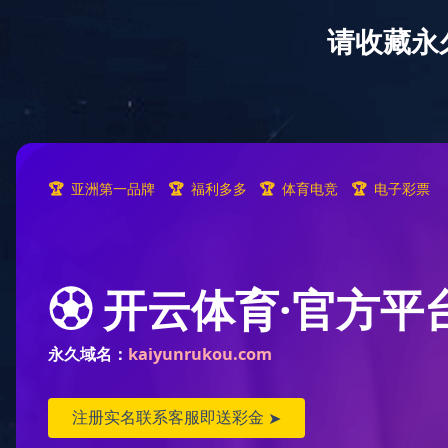
首页
本部概况
师资队伍
首页
正文
>
10月9
日，mk(中国)召开202
5-2026学年秋