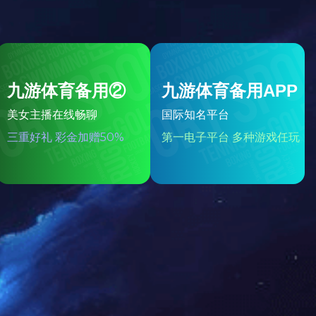
大学英语课程教学改革过程中的各平台使用提出具体要
、
MSE
微课平台、蓝鸽AI
一体化英语教学云平台等重
”（POA）
为理念遵循，对标学校各学科专业人才培
台的规范管理，全面提升全校本科生大学英语和研究
对即将启动的2026年度教育部人文社科项目申报工
在高层次课题申报、高水平学术论文发表和高质量学
开展mk官方网页版黄河重大国家战略课程思政优秀案
外，他还就“外教社
杯”
全国高校学生跨文化能力大
排与要求作了说明。