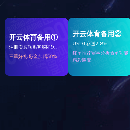
制
改革调整情况、以及《mk(中国)形成性评价成
求，他要求老师们针对各年级的教学内容差异，重点使用
要智慧教学平台资源，突出“
人工智能赋能大学英语
养目标，狠抓课堂管理和教学模式创新，发挥各智
生公共英语课堂教学质量。科研工作方面，副主任代
作推进安排作了具体部署，他强调要充分发挥科研
术著作出版等方面取得新的突破。此外，他还对国
例评选活动的通知”要求及
申报时间节点作了具体
赛、“
外研社·
国才杯”“理解当代中国”全国大学生