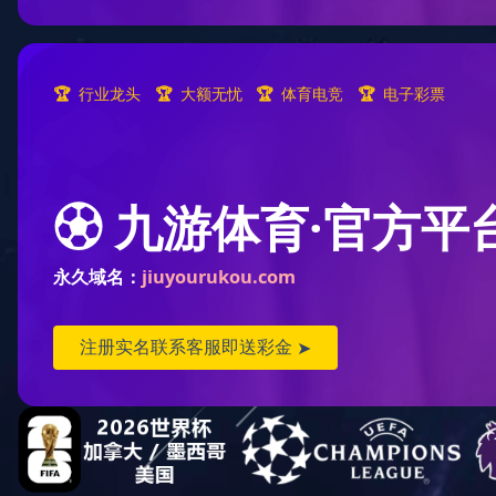
会议由mk(中国)主任王福祥主持，两校区全体教职
新学期教学工作方面，主要针对“混合式”大学