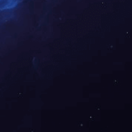
要求。针对近期出现的个别教师在课堂管理、教学纪
课程教学改革与创新，扎实推进“混合式”大学英语
律，规范课堂秩序管理，以身作则，以身示范，做到
控与课程思政建设密切结合，筑牢意识形态红线意识
业发展发挥积极的作用，为庆祝
学校7
0周年华诞增光