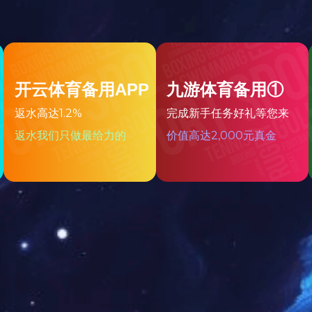
绩管理细则（修订稿）》的相关要求，重点对新学期开展“混合式”
好U校园、we-learn、中国高校外语慕课平台
（UMOOCs）
课程教学体系创新与改革”理念
，以学生为中心，以“产出导向
法
慧教学平台资源优势，高度重视线上教学资源的有效利用和各平
尊峰重点对山东省社科规划专项课题申报开展情况作了说明，并
创新团队协同创新优势，鼓励科研骨干要早谋划，早动手，力争
才英语考试的组织情况作了详细说明
。副主任王显明就学校关于“
说明，鼓励老师们认真论证高质量课程案例，积极参与申报。此
外语能力大赛等重大赛事组织情况作了汇报，并对下一阶段赛事安