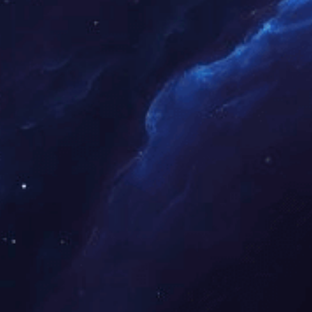
工作的推进情况作了梳理与总结，并对下一步工作开展提出具体
问题作了深入剖析与重点强调。他要求全体教师一方面要高度重视
究生公共英语课程教学质量；另一方面，要严格遵守课堂教学纪
终把思想政治理论学习与师德师风建设放在首位，把意识形态管
与责任，脚踏实地、积极进取，为学校高素质
人才培养等各项事